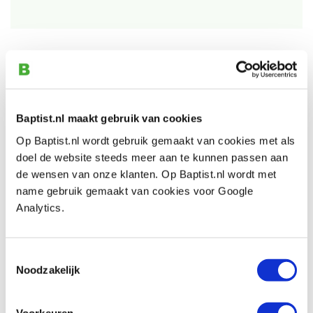
Bekijk ook
Famag houtspeedboor Ø 14,0 mm
Baptist.nl maakt gebruik van cookies
Artikelnummer: 778910
Op Baptist.nl wordt gebruik gemaakt van cookies met als
doel de website steeds meer aan te kunnen passen aan
€ 4,25 incl. btw
de wensen van onze klanten. Op Baptist.nl wordt met
€ 3,51 excl. btw
name gebruik gemaakt van cookies voor Google
Op voorraad
Analytics.
Vergelijken
Toestemmingsselectie
Famag houtspeedboor Ø 17,0 mm
Noodzakelijk
Artikelnummer: 1913775
€ 4,70 incl. btw
Voorkeuren