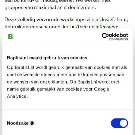
een ochtend- of middagsessie. We werken met
groepen van maximaal acht deelnemers.
Deze volledig verzorgde workshops zijn inclusief: hout,
gebruik gereedschappen, koffie/thee en intensieve
begeleiding!
Datum en tijd
- Zaterdag 14 oktober van 09:30 tot ca. 12:30 uur -
vol!
Baptist.nl maakt gebruik van cookies
- Zaterdag 14 oktober van 13:30 tot ca. 16:30 uur
- vol!
Op Baptist.nl wordt gebruik gemaakt van cookies met als
Kosten
doel de website steeds meer aan te kunnen passen aan
€ 79,- incl. btw per deelnemer.
de wensen van onze klanten. Op Baptist.nl wordt met
name gebruik gemaakt van cookies voor Google
Aanmelden
Analytics.
Wilt u deelnemen aan één van de workshops, ‘bestel’ en
betaal deze dan via onze webwinkel. In de week voor
deelname aan de workshop ontvangt u een e-mail met
Toestemmingsselectie
praktische informatie.
Noodzakelijk
We zien u graag op zaterdag 14 oktober!