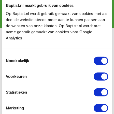
Baptist.nl maakt gebruik van cookies
Op Baptist.nl wordt gebruik gemaakt van cookies met als
Aanmelden
doel de website steeds meer aan te kunnen passen aan
de wensen van onze klanten. Op Baptist.nl wordt met
name gebruik gemaakt van cookies voor Google
Klantenservice
Analytics.
Bestellen & levering
Betaling
Toestemmingsselectie
Retourneren
Noodzakelijk
Garantie
Contact
Voorkeuren
Baptist Arnhem
Statistieken
Onze winkel
Vacatures
Ontdek IJsseloord 1
Marketing
NOEST