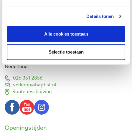
Wie zijn wij?
Agenda
Details tonen
Links en adressen
Werk van klanten
Alle cookies toestaan
Bezoek ons
Vlamoven 32
Selectie toestaan
6826 TN Arnhem
Nederland
026 351 2856
verkoop@baptist.nl
Routebeschrijving
Openingstijden