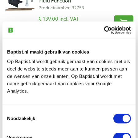
Multi Function
Productnumber: 32753
€ 139,00 incl. VAT
€ 114,88 excl. VAT
In stock
Compare
Baptist.nl maakt gebruik van cookies
Op Baptist.nl wordt gebruik gemaakt van cookies met als
Osmo top olie 3058 kleurloos, mat 500
doel de website steeds meer aan te kunnen passen aan
ml
de wensen van onze klanten. Op Baptist.nl wordt met
Productnumber: 23068
name gebruik gemaakt van cookies voor Google
€ 31,80 incl. VAT
Analytics.
€ 26,28 excl. VAT
In stock
Toestemmingsselectie
Compare
Noodzakelijk
Peaktool werkbankaanslag ‘bench pups’
Voorkeuren