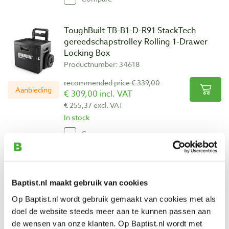
ToughBuilt TB-B1-D-R91 StackTech
gereedschapstrolley Rolling 1-Drawer
Locking Box
Productnumber: 34618
recommended price € 339,00
Aanbieding
€ 309,00 incl. VAT
€ 255,37 excl. VAT
In stock
Compare
Tayg toolbox 33
Productnumber: 294668
Baptist.nl maakt gebruik van cookies
€ 37,90 incl. VAT
Op Baptist.nl wordt gebruik gemaakt van cookies met als
€ 31,32 excl. VAT
doel de website steeds meer aan te kunnen passen aan
In stock
de wensen van onze klanten. Op Baptist.nl wordt met