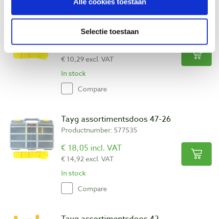
Alle cookies toestaan
Tayg assortimentsdoos 46-26
Productnumber: 574633
Selectie toestaan
€ 12,45 incl. VAT
€ 10,29 excl. VAT
In stock
Compare
Tayg assortimentsdoos 47-26
Productnumber: 577535
€ 18,05 incl. VAT
€ 14,92 excl. VAT
In stock
Compare