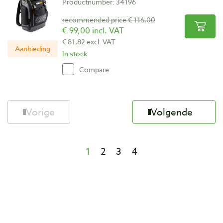
Productnumber: 34196
recommended price € 116,00
€ 99,00 incl. VAT
€ 81,82 excl. VAT
Aanbieding
In stock
Compare
Vorige
Volgende
1
2
3
4