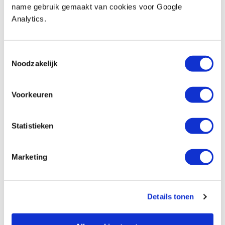
name gebruik gemaakt van cookies voor Google
Compare
Analytics.
Tayg toolbox 34-1B
Productnumber: 784186
Toestemmingsselectie
Noodzakelijk
€ 31,20 incl. VAT
€ 25,79 excl. VAT
Voorkeuren
In stock
Compare
Statistieken
Tayg assortimentsdoos 45-26
Productnumber: 622857
Marketing
€ 8,10 incl. VAT
€ 6,69 excl. VAT
Details tonen
In stock
Compare