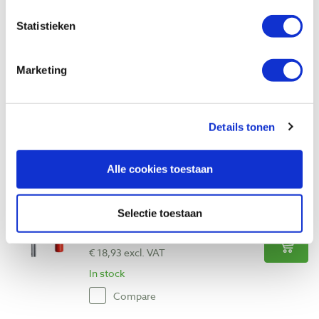
Compare
Statistieken
Bessey snellijmklem 160 x 60 mm
Productnumber: 30775
Marketing
€ 59,90 incl. VAT
€ 49,50 excl. VAT
Details tonen
In stock
Compare
Alle cookies toestaan
Bessey lijmklem 120 x 60 mm
Productnumber: 30772
Selectie toestaan
€ 22,90 incl. VAT
€ 18,93 excl. VAT
In stock
Compare