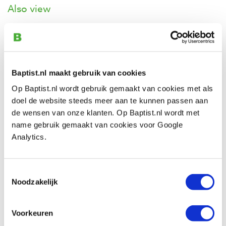
Also view
Titebond original wood glue 237 ml
Productnumber: 21763
Baptist.nl maakt gebruik van cookies
€ 7,00 incl. VAT
€ 5,79 excl. VAT
Op Baptist.nl wordt gebruik gemaakt van cookies met als
In stock
doel de website steeds meer aan te kunnen passen aan
de wensen van onze klanten. Op Baptist.nl wordt met
Compare
name gebruik gemaakt van cookies voor Google
Analytics.
Osmo top olie 3058 kleurloos, mat 500
ml
Productnumber: 23068
Toestemmingsselectie
Noodzakelijk
€ 31,80 incl. VAT
€ 26,28 excl. VAT
Voorkeuren
In stock