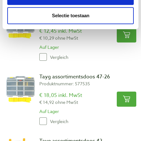
Tayg assortimentsdoos 46-26
Selectie toestaan
Produktnummer: 574633
€ 12,45 inkl. MwSt
€ 10,29 ohne MwSt
Auf Lager
Vergleich
Tayg assortimentsdoos 47-26
Produktnummer: 577535
€ 18,05 inkl. MwSt
€ 14,92 ohne MwSt
Auf Lager
Vergleich