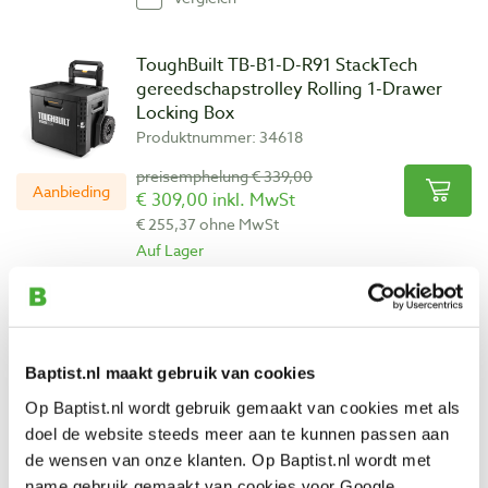
ToughBuilt TB-B1-D-R91 StackTech
gereedschapstrolley Rolling 1-Drawer
Locking Box
Produktnummer: 34618
preisemphelung € 339,00
Aanbieding
€ 309,00 inkl. MwSt
€ 255,37 ohne MwSt
Auf Lager
Vergleich
Tayg toolbox 33
Baptist.nl maakt gebruik van cookies
Produktnummer: 294668
Op Baptist.nl wordt gebruik gemaakt van cookies met als
€ 37,90 inkl. MwSt
doel de website steeds meer aan te kunnen passen aan
€ 31,32 ohne MwSt
de wensen van onze klanten. Op Baptist.nl wordt met
Auf Lager
name gebruik gemaakt van cookies voor Google