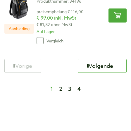
Produktnummer: 34196
preisemphelung € 116,00
€ 99,00 inkl. MwSt
€ 81,82 ohne MwSt
Aanbieding
Auf Lager
Vergleich
Vorige
Volgende
1
2
3
4