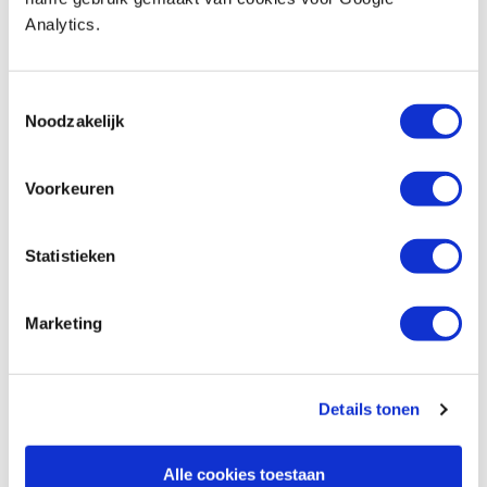
Vergleich
Analytics.
Tayg toolbox 34-1B
Toestemmingsselectie
Produktnummer: 784186
Noodzakelijk
€ 31,20 inkl. MwSt
€ 25,79 ohne MwSt
Voorkeuren
Auf Lager
Vergleich
Statistieken
Tayg assortimentsdoos 45-26
Marketing
Produktnummer: 622857
€ 8,10 inkl. MwSt
€ 6,69 ohne MwSt
Details tonen
Auf Lager
Vergleich
Alle cookies toestaan