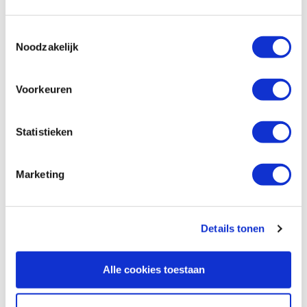
€ 142,00 incl. VAT
€ 117,36 excl. VAT
Toestemmingsselectie
Noodzakelijk
Not in stock, ask for the delivery time
Compare
Voorkeuren
Veritas spookschaaf bol
Productnumber: 23427
Statistieken
€ 142,00 incl. VAT
€ 117,36 excl. VAT
Marketing
In stock
Compare
Details tonen
Reviews
Alle cookies toestaan