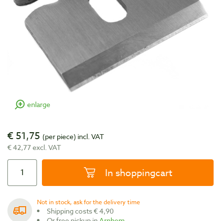
enlarge
€ 51,75
(per piece)
incl. VAT
€ 42,77 excl. VAT
In shoppingcart
Not in stock, ask for the delivery time
Shipping costs € 4,90
Or free pickup in
Arnhem