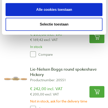
Alle cookies toestaan
Lie-Nielsen Boggs spokeplane flat
Hickory
Selectie toestaan
Productnumber: 20548
€ 205,00 incl. VAT
€ 169,42 excl. VAT
In stock
Compare
Lie-Nielsen Boggs round spokeshave
Hickory
Productnumber: 20551
€ 242,00 incl. VAT
€ 200,00 excl. VAT
Not in stock, ask for the delivery time