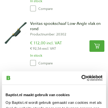
In stock
Compare
Veritas spookschaaf Low-Angle vlak en
rond
Productnumber: 20302
€ 112,00 incl. VAT
€ 92,56 excl. VAT
In stock
Compare
Kunz spookschaaf #53 met verstelbare
opening
Productnumber: 17171
Baptist.nl maakt gebruik van cookies
€ 80,85 incl. VAT
Op Baptist.nl wordt gebruik gemaakt van cookies met als
€ 66,82 excl. VAT