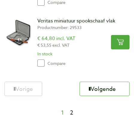
Compare
Veritas miniatuur spookschaaf vlak
Productnumber: 29533
€ 64,80 incl. VAT
€ 53,55 excl. VAT
In stock
Compare
Vorige
Volgende
1
2