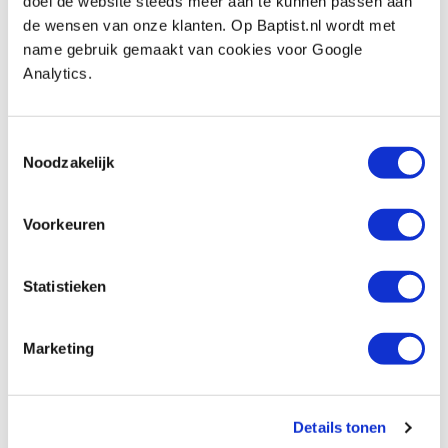
doel de website steeds meer aan te kunnen passen aan
In stock
de wensen van onze klanten. Op Baptist.nl wordt met
Compare
name gebruik gemaakt van cookies voor Google
Analytics.
Stanley spookschaaf #151 vlak
Productnumber: 134012
Toestemmingsselectie
€ 28,60 incl. VAT
Noodzakelijk
€ 23,64 excl. VAT
In stock
Voorkeuren
Compare
Statistieken
Stanley spookschaaf #152 rond
Productnumber: 134013
Marketing
€ 28,60 incl. VAT
€ 23,64 excl. VAT
In stock
Details tonen
Compare