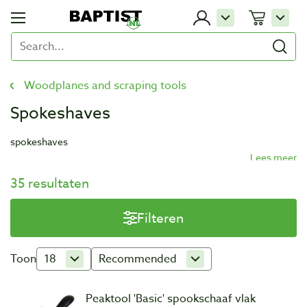
Woodplanes and scraping tools
Spokeshaves
spokeshaves
35 resultaten
Filteren
Toon
18
Recommended
Peaktool 'Basic' spookschaaf vlak