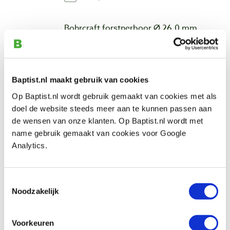
Bohrcraft forstnerboor Ø 26,0 mm
Productnumber: 26997
€ 18,05 incl. VAT
€ 14,92 excl. VAT
Baptist.nl maakt gebruik van cookies
In stock
Op Baptist.nl wordt gebruik gemaakt van cookies met als
Compare
doel de website steeds meer aan te kunnen passen aan
de wensen van onze klanten. Op Baptist.nl wordt met
Zobo cilinderkopboor chroomstaal Ø
name gebruik gemaakt van cookies voor Google
26,0 mm
Analytics.
Productnumber: 30017
€ 88,20 incl. VAT
Toestemmingsselectie
€ 72,89 excl. VAT
Noodzakelijk
In stock
Compare
Voorkeuren