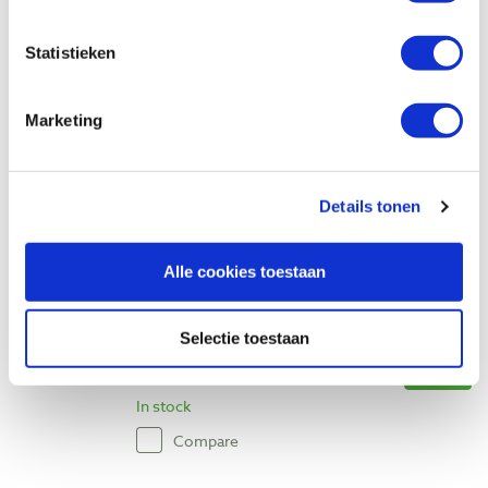
Famag cilinderkopboor Bormax Ø 26,0
Statistieken
mm
Productnumber: 778745
Marketing
€ 30,85 incl. VAT
€ 25,50 excl. VAT
In stock
Details tonen
Compare
Alle cookies toestaan
Famag cilinderkopboor Bormax Ø 1 inch
Productnumber: 30676
Selectie toestaan
€ 33,95 incl. VAT
€ 28,06 excl. VAT
In stock
Compare