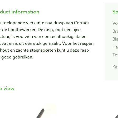
duct information
Sp
s toelopende vierkante naaldrasp van Corradi
Vo
 de houtbewerker. De rasp, met een fijne
Br
ctuur, is voorzien van een rechthoekig stalen
Bl
vat en is uit één stuk gemaakt. Voor het raspen
Ha
hout en zachte steensoorten kunt u deze rasp
To
r goed gebruiken.
Ka
o view