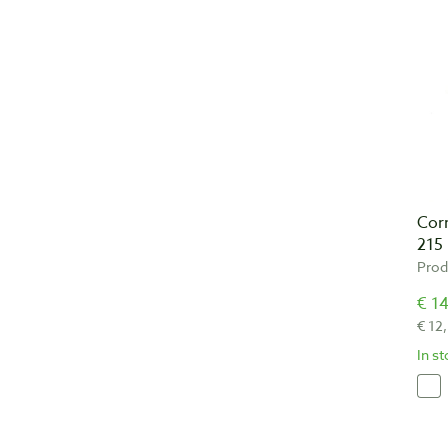
Corr
215
Prod
€ 14
€ 12
In s