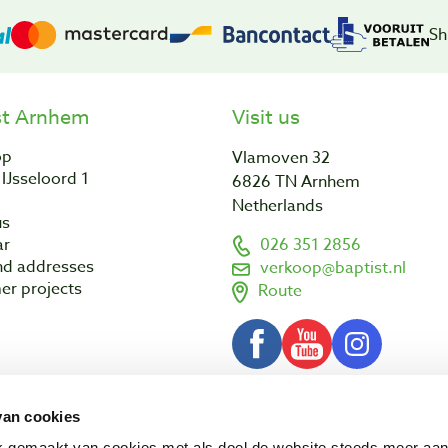
Sh
st Arnhem
Visit us
op
Vlamoven 32
IJsseloord 1
6826 TN Arnhem
Netherlands
us
ar
026 351 2856
nd addresses
verkoop@baptist.nl
er projects
Route
van cookies
Terms and conditions
Disclaimer
3 - 2026 Baptist Arnhem BV
ik gemaakt van cookies met als doel de website steeds meer aa