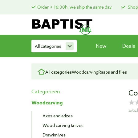
Order < 16:00h, we ship the same day
Shop 
New
Deals
All categories
All categories
Woodcarving
Rasps and files
Co
Categorieën
Woodcarving
arti
Axes and adzes
Wood carving knives
Drawknives