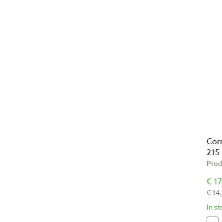
Corr
215
Prod
€ 17
€ 14
In s