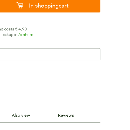
In shoppingcart
ing costs € 4,90
ee pickup in
Arnhem
Also view
Reviews