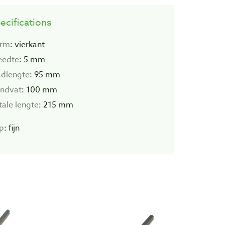
ecifications
rm
: vierkant
eedte
: 5 mm
adlengte
: 95 mm
ndvat
: 100 mm
tale lengte
: 215 mm
p
: fijn