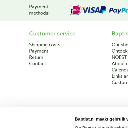
Payment
methods:
Customer service
Bapti
Shipping costs
Our sh
Payment
Ontdek 
Return
NOEST
Contact
About 
Calend
Links a
Custom
Baptist.nl maakt gebruik 
Copyright © 200
Op Baptist.nl wordt gebru