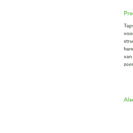
Pro
Tap
voor
stru
hand
van 
zee
Als