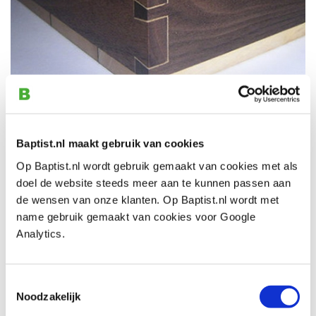
Kistje Duo Penotti
Baptist.nl maakt gebruik van cookies
Deksel en onderkant
: esdoorn met een groeifout (Curly
Op Baptist.nl wordt gebruik gemaakt van cookies met als
maple)
doel de website steeds meer aan te kunnen passen aan
Tussenliggend fineer van Amerikaans noten (Black
de wensen van onze klanten. Op Baptist.nl wordt met
Walnut)
name gebruik gemaakt van cookies voor Google
Frame
: Amerikaans noten (Black Walnut)
Analytics.
De zwaluwstaarten zijn bekleed met fineer van esdoorn
Scharnieren
: Brusso stopscharnieren op 95°
Afmetingen
: 18x18x10 cm (buitenmaat)
Toestemmingsselectie
Dikte massieve delen
: 10 mm
Noodzakelijk