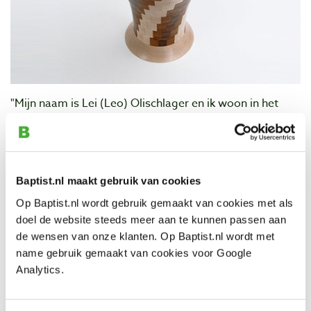
"Mijn naam is Lei (Leo) Olischlager en ik woon in het
rustige dorpje Nieuwstadt in Limburg. Na mijn
vervroegde pensionering ben ik mij fulltime bezig gaan
houden met houtdraaien, een wens die ik al jaren
koesterde. Ik was in de gelukkige omstandigheid het
Baptist.nl maakt gebruik van cookies
houtdraaien te leren van meester-houtdraaier Henri
Haex. Hij is van het Vlaams Gilde van Houtdraaiers
Op Baptist.nl wordt gebruik gemaakt van cookies met als
afdeling Limburg, alwaar ik zelf ook lid van ben.
doel de website steeds meer aan te kunnen passen aan
de wensen van onze klanten. Op Baptist.nl wordt met
De laatste jaren heb ik mij gespecialiseerd in het
name gebruik gemaakt van cookies voor Google
gesegmenteerde houtdraaiwerk. Na het zien van het
Analytics.
segmented woodturning werk van o.a. Ray Allen en
Malcolm Tibbets was ik verkocht. Dat wilde ik ook leren.