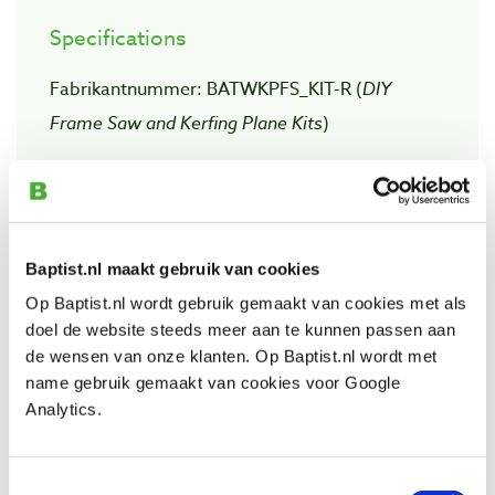
Specifications
Fabrikantnummer: BATWKPFS_KIT-R (
DIY
Frame Saw and Kerfing Plane Kits
)
Lengte spanzaag:
775 mm
Diepte spanzaag:
55 mm
Lengte groefschaafblad:
250 mm
Baptist.nl maakt gebruik van cookies
Diepte groefschaafblad:
28 mm
Op Baptist.nl wordt gebruik gemaakt van cookies met als
doel de website steeds meer aan te kunnen passen aan
Inhoud kit:
de wensen van onze klanten. Op Baptist.nl wordt met
- spanzaagblad
name gebruik gemaakt van cookies voor Google
- groefschaafblad
Analytics.
- sjablonen
- spanbenodigdheden voor spanzaag
Toestemmingsselectie