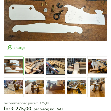
enlarge
recommended price € 325,00
for € 275,00
(per piece)
incl. VAT