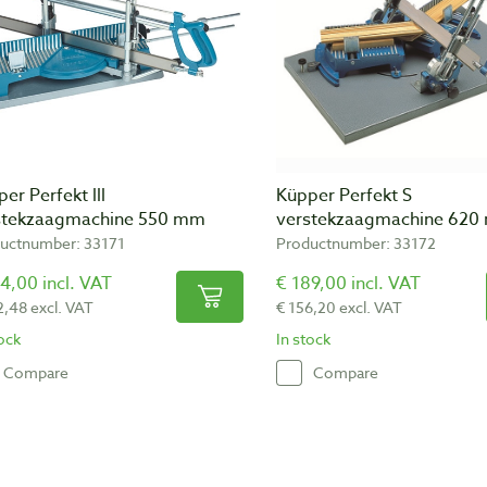
er Perfekt lll
Küpper Perfekt S
stekzaagmachine 550 mm
verstekzaagmachine 62
uctnumber: 33171
Productnumber: 33172
4,00 incl. VAT
€ 189,00 incl. VAT
2,48 excl. VAT
€ 156,20 excl. VAT
tock
In stock
Compare
Compare