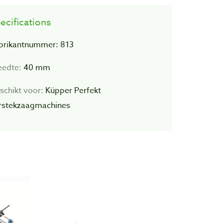
ecifications
brikantnummer: 813
eedte:
40 mm
schikt voor:
Küpper Perfekt
rstekzaagmachines