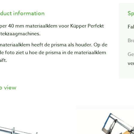
duct information
Sp
per 40 mm materiaalklem voor Küpper Perfekt
Fa
stekzaagmachines.
Br
materiaalklem heeft de prisma als houder. Op de
e foto ziet u hoe de prisma in de materiaalklem
Ge
ift.
ve
o view