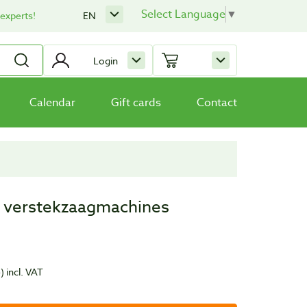
Select Language
▼
 experts!
EN
Login
Calendar
Gift cards
Contact
t verstekzaagmachines
e)
incl. VAT