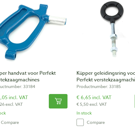
per handvat voor Perfekt
Küpper geleidingsring vo
stekzaagmachines
Perfekt verstekzaagmach
uctnumber: 33184
Productnumber: 33185
,05 incl. VAT
€ 6,65 incl. VAT
,26 excl. VAT
€ 5,50 excl. VAT
tock
In stock
Compare
Compare