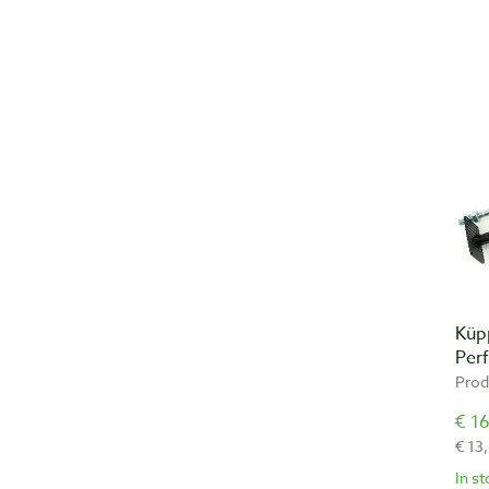
Küp
Per
Prod
€ 16
€ 13
In s