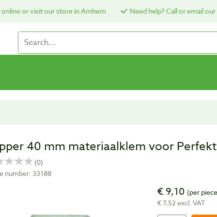
online or visit our store in Arnhem
Need help? Call or email our
pper 40 mm materiaalklem voor Perfek
cle number: 33188
€ 9,10
(per piec
€ 7,52 excl. VAT