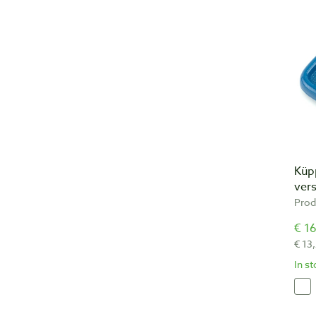
Küp
ver
Prod
€ 16
€ 13
In s