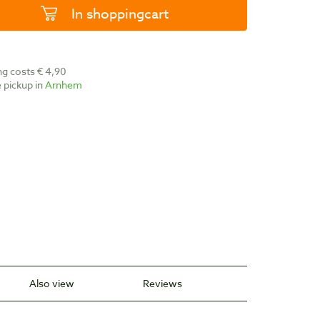
In shoppingcart
ing costs € 4,90
ee pickup in
Arnhem
Also view
Reviews