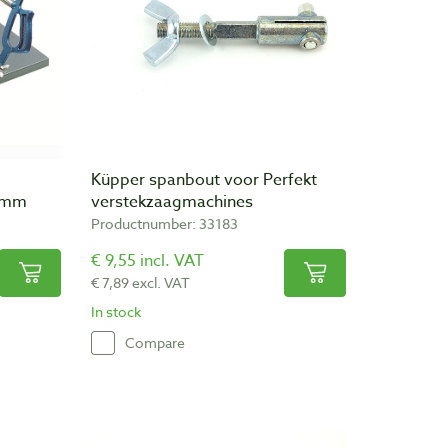
Küpper spanbout voor Perfekt
0 mm
verstekzaagmachines
Productnumber: 33183
€ 9,55 incl. VAT
€ 7,89 excl. VAT
In stock
Compare