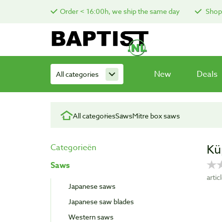
Order < 16:00h, we ship the same day
Shop 
New
Deals
All categories
All categories
Saws
Mitre box saws
Kü
Categorieën
Saws
arti
Japanese saws
Japanese saw blades
Western saws