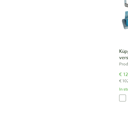
Küpp
ver
Prod
€ 12
€ 10
In s