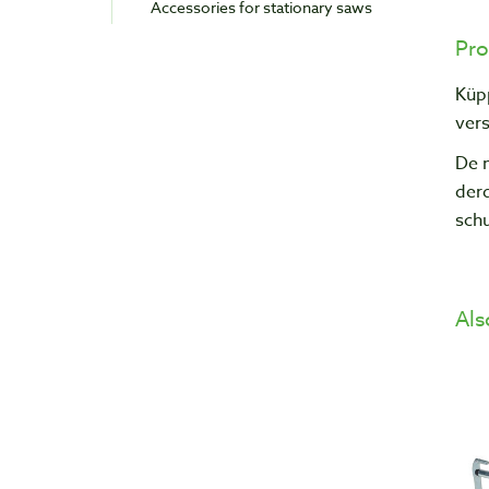
Accessories for stationary saws
Pro
Küp
ver
De 
derd
schu
Als