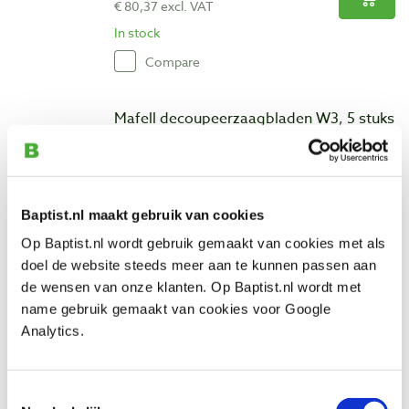
€ 80,37 excl. VAT
In stock
Compare
Mafell decoupeerzaagbladen W3, 5 stuks
Productnumber: 30801
€ 24,18 incl. VAT
€ 19,98 excl. VAT
Baptist.nl maakt gebruik van cookies
In stock
Op Baptist.nl wordt gebruik gemaakt van cookies met als
Compare
doel de website steeds meer aan te kunnen passen aan
de wensen van onze klanten. Op Baptist.nl wordt met
Mafell decoupeerzaagbladen W5, 5 stuks
name gebruik gemaakt van cookies voor Google
Productnumber: 30803
Analytics.
€ 23,41 incl. VAT
€ 19,35 excl. VAT
Toestemmingsselectie
In stock