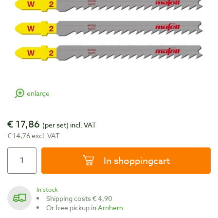
enlarge
€ 17,86
(per set)
incl. VAT
€ 14,76 excl. VAT
In shoppingcart
In stock
Shipping costs € 4,90
Or free pickup in
Arnhem