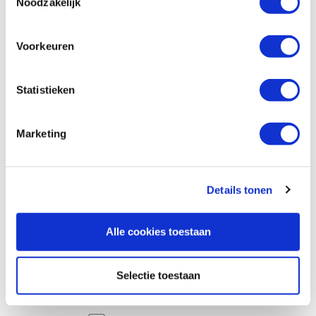
Noodzakelijk
Compare
Voorkeuren
Mafell decoupeerzaagbladen W6, 5 stuks
Productnumber: 30804
Statistieken
€ 16,77 incl. VAT
€ 13,86 excl. VAT
Marketing
In stock
Compare
Details tonen
Mafell decoupeerzaagbladen W+P2, 5
stuks
Alle cookies toestaan
Productnumber: 30805
€ 15,68 incl. VAT
Selectie toestaan
€ 12,96 excl. VAT
In stock