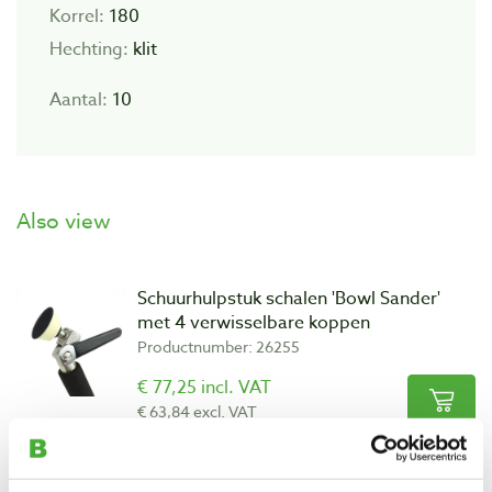
Korrel:
180
Hechting:
klit
Aantal:
10
Also view
Schuurhulpstuk schalen 'Bowl Sander'
met 4 verwisselbare koppen
Productnumber: 26255
€ 77,25 incl. VAT
€ 63,84 excl. VAT
In stock
Compare