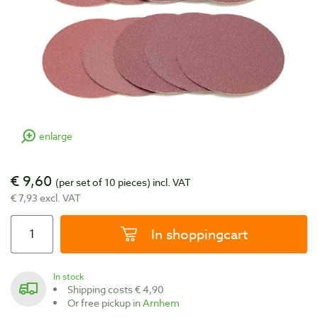
enlarge
€ 9,60
(per set of 10 pieces)
incl. VAT
€ 7,93 excl. VAT
In shoppingcart
In stock
Shipping costs € 4,90
Or free pickup in
Arnhem