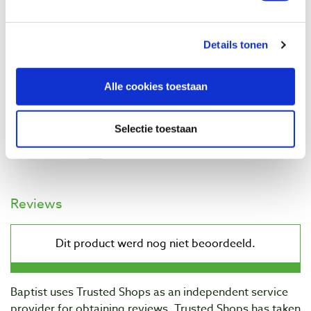
Schuurschijven Ø 75 mm korrel 400, 10
Details tonen
stuks
Productnumber: 27658
Alle cookies toestaan
€ 9,60 incl. VAT
€ 7,93 excl. VAT
In stock
Selectie toestaan
Compare
Reviews
Baptist uses Trusted Shops as an independent service
provider for obtaining reviews. Trusted Shops has taken