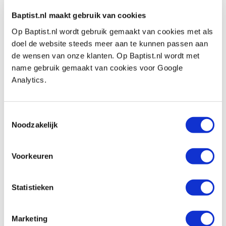
Baptist.nl maakt gebruik van cookies
Sponspad 75 mm voor Sorby
Op Baptist.nl wordt gebruik gemaakt van cookies met als
Sandmaster
doel de website steeds meer aan te kunnen passen aan
Productnumber: 17704
de wensen van onze klanten. Op Baptist.nl wordt met
€ 28,00 incl. VAT
name gebruik gemaakt van cookies voor Google
€ 23,14 excl. VAT
Analytics.
In stock
Compare
Toestemmingsselectie
Noodzakelijk
Schuurschijven Ø 75 mm korrel 120, 10
stuks
Voorkeuren
Productnumber: 27654
€ 9,60 incl. VAT
Statistieken
€ 7,93 excl. VAT
In stock
Marketing
Compare