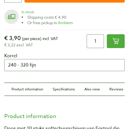
In stock
Shipping costs € 4,90
Or free pickup in
Arnhem
€ 3,90
(per piece)
incl. VAT
€ 3,22 excl. VAT
Korrel
Product information
Specifications
Also view
Reviews
Product information
Doos met 10 stuks softschuurschijven van Festool die