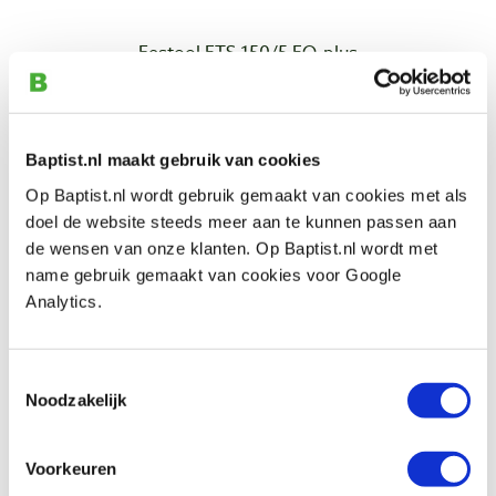
Festool ETS 150/5 EQ-plus
excenterschuurmachine
Productnumber: 9367953
€ 543,00 incl. VAT
Baptist.nl maakt gebruik van cookies
€ 448,76 excl. VAT
Op Baptist.nl wordt gebruik gemaakt van cookies met als
In stock
doel de website steeds meer aan te kunnen passen aan
Compare
de wensen van onze klanten. Op Baptist.nl wordt met
name gebruik gemaakt van cookies voor Google
Festool ETS EC 150/5 EQ-Plus
Analytics.
excenterschuurmachine
Productnumber: 6387356
Toestemmingsselectie
€ 767,00 incl. VAT
Noodzakelijk
€ 633,88 excl. VAT
In stock
Voorkeuren
Compare