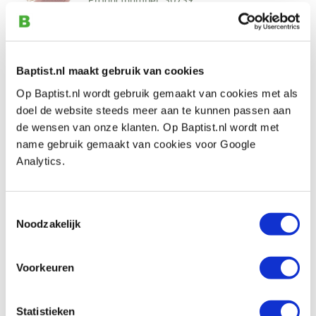
€ 49,30 incl. VAT
€ 40,74 excl. VAT
In stock
Baptist.nl maakt gebruik van cookies
Compare
Op Baptist.nl wordt gebruik gemaakt van cookies met als
doel de website steeds meer aan te kunnen passen aan
Mirka Abranet schuurmateriaal 81 x 133
de wensen van onze klanten. Op Baptist.nl wordt met
mm korrel 180
name gebruik gemaakt van cookies voor Google
Productnumber: 30740
Analytics.
€ 49,30 incl. VAT
€ 40,74 excl. VAT
Toestemmingsselectie
In stock
Noodzakelijk
Compare
Voorkeuren
Mirka Abranet schuurmateriaal 81 x 133
mm korrel 240
Statistieken