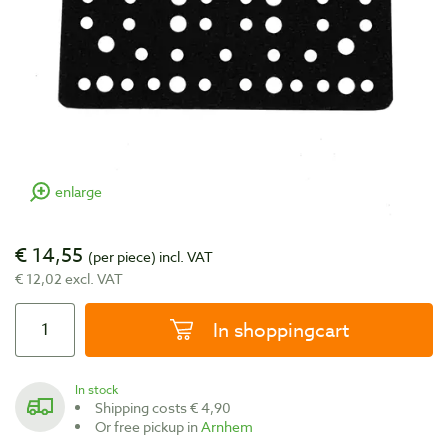
enlarge
€ 14,55
(per piece)
incl. VAT
€ 12,02 excl. VAT
In shoppingcart
In stock
Shipping costs € 4,90
Or free pickup in
Arnhem