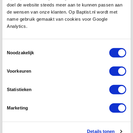
€ 260,00 incl. VAT
doel de website steeds meer aan te kunnen passen aan
€ 214,88 excl. VAT
de wensen van onze klanten. Op Baptist.nl wordt met
In stock
name gebruik gemaakt van cookies voor Google
Analytics.
Compare
Lie-Nielsen Small Router Plane #271
Toestemmingsselectie
(closed throat)
Noodzakelijk
Productnumber: 20559
€ 127,00 incl. VAT
Voorkeuren
€ 104,96 excl. VAT
In stock
Statistieken
Compare
Marketing
Lie-Nielsen Large Router Plane #71
(closed throat)
Productnumber: 26926
Details tonen