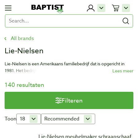
All brands
Lie-Nielsen
Lie-Nielsen is een Amerikaans familiebedrijf dat is opgericht in
1981. Het bedrijf produceert een reeks hoogwaardige
handgereedschappen gebaseerd op traditionele ontwerpen. De
140 resultaten
gereedschappen zijn voornamelijk gericht op de houtbewerking
en worden met de grootste zorg gemaakt.
Filteren
Toon
18
Recommended
Lie-Nielsen meubelmaker schraapschaaf