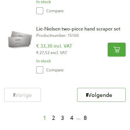
In stock
Compare
Lie-Nielsen two-piece hand scraper set
Productnumber: 15160
€ 33,30 incl. VAT
€ 27,52 excl. VAT
In stock
Compare
Vorige
Volgende
1
2
3
4
8
...