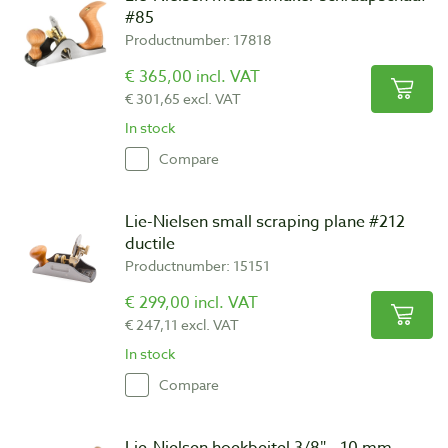
#85
Productnumber: 17818
€ 365,00 incl. VAT
€ 301,65 excl. VAT
In stock
Compare
Lie-Nielsen small scraping plane #212
ductile
Productnumber: 15151
€ 299,00 incl. VAT
€ 247,11 excl. VAT
In stock
Compare
Lie-Nielsen hoekbeitel 3/8″ - 10 mm