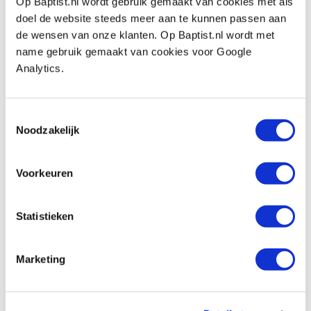
Op Baptist.nl wordt gebruik gemaakt van cookies met als
In stock
doel de website steeds meer aan te kunnen passen aan
de wensen van onze klanten. Op Baptist.nl wordt met
Compare
name gebruik gemaakt van cookies voor Google
Analytics.
Ballistol hars verwijderaar 150 ml
Productnumber: 16758
Toestemmingsselectie
€ 11,75 incl. VAT
Noodzakelijk
€ 9,71 excl. VAT
In stock
Voorkeuren
Compare
Statistieken
Vorige
Volgende
Marketing
1