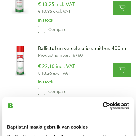
€ 13,25 incl. VAT
€ 10,95 excl. VAT
In stock
Compare
Ballistol universele olie spuitbus 400 ml
Productnumber: 16760
€ 22,10 incl. VAT
€ 18,26 excl. VAT
In stock
Compare
Ballistol houtglijmiddel 400 ml
Productnumber: 16759
Baptist.nl maakt gebruik van cookies
€ 14,75 incl. VAT
€ 12,19 excl. VAT