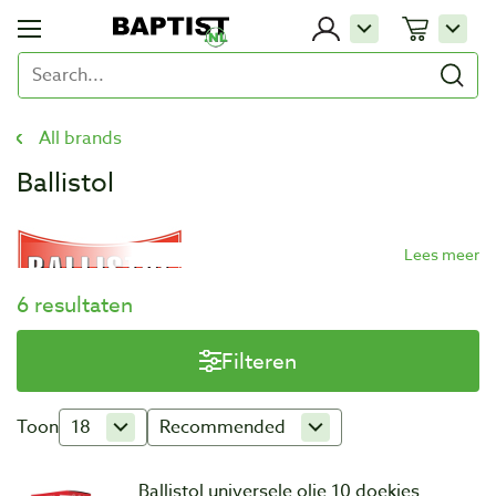
All brands
Ballistol
6 resultaten
Filteren
Toon
18
Recommended
Ballistol universele olie 10 doekjes