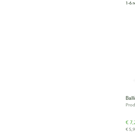
1-6 
Ball
Prod
€ 7,
€ 5,