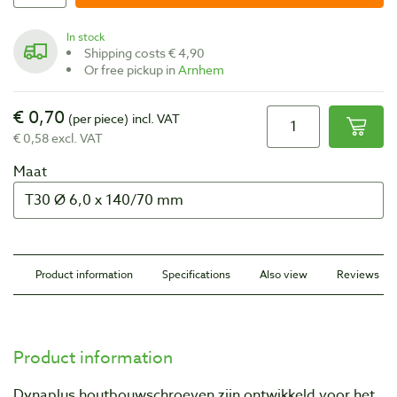
In stock
Shipping costs € 4,90
Or free pickup in
Arnhem
€ 0,70
(per piece)
incl. VAT
€ 0,58 excl. VAT
Maat
Product information
Specifications
Also view
Reviews
Product information
Dynaplus houtbouwschroeven zijn ontwikkeld voor het