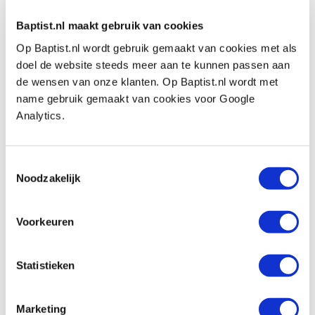
Baptist.nl maakt gebruik van cookies
Type schroef:
houtbouwschroef
Type draad:
deeldraad
Op Baptist.nl wordt gebruik gemaakt van cookies met als
doel de website steeds meer aan te kunnen passen aan
Materiaal:
gehard koolstofstaal
de wensen van onze klanten. Op Baptist.nl wordt met
Type boorpunt:
cross-sections met type-17
name gebruik gemaakt van cookies voor Google
snijpunt
Analytics.
Zelftappend:
n.v.t.
Geschikt voor buitengebruik:
nee
Toestemmingsselectie
Noodzakelijk
Kopvorm:
tellerkop
Aandrijving:
TX-drive
Voorkeuren
Bitmaat:
TX-30
Schroef diameter:
Ø 6.0 mm
Statistieken
Schroeflengte:
140 mm, waarvan 70 mm
schroefdraad
Marketing