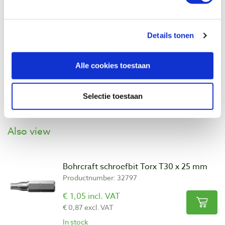
Geschikt voor:
bankirai/hardhout, hout,
multiplex, spaanplaat/MDF en zachte
Details tonen
plaatmaterialen zoals isolatiemateriaal of
houtwolcementplaten.
Alle cookies toestaan
Inhoud doos:
50 stuks
Selectie toestaan
Also view
Bohrcraft schroefbit Torx T30 x 25 mm
Productnumber: 32797
€ 1,05 incl. VAT
€ 0,87 excl. VAT
In stock