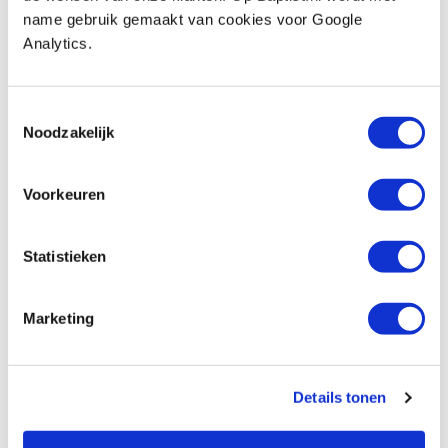
Productnumber: 124666
name gebruik gemaakt van cookies voor Google
Analytics.
€ 3,90 incl. VAT
€ 3,22 excl. VAT
In stock
Toestemmingsselectie
Noodzakelijk
Compare
Voorkeuren
Slangklem gegalvaniseerd 87 t/m 112
mm
Productnumber: 9855293
Statistieken
€ 4,20 incl. VAT
€ 3,47 excl. VAT
Marketing
In stock
Compare
Details tonen
Slangklem gegalvaniseerd 104 t/m 138