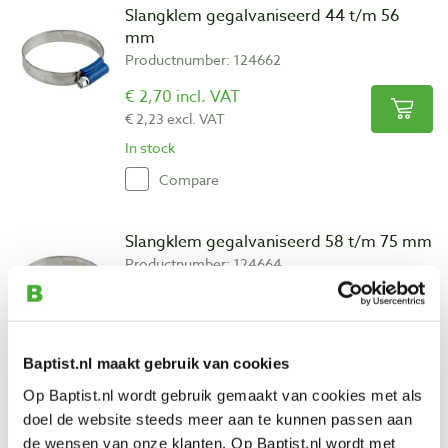
Slangklem gegalvaniseerd 44 t/m 56
mm
Productnumber: 124662
€ 2,70 incl. VAT
€ 2,23 excl. VAT
In stock
Compare
Slangklem gegalvaniseerd 58 t/m 75 mm
Productnumber: 124664
€ 3,50 incl. VAT
€ 2,89 excl. VAT
In stock
Baptist.nl maakt gebruik van cookies
Compare
Op Baptist.nl wordt gebruik gemaakt van cookies met als
doel de website steeds meer aan te kunnen passen aan
Slangklem gegalvaniseerd 77 t/m 95 mm
de wensen van onze klanten. Op Baptist.nl wordt met