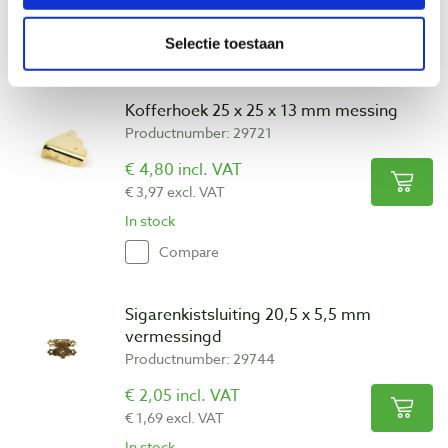
In stock
Selectie toestaan
Compare
Kofferhoek 25 x 25 x 13 mm messing
Productnumber: 29721
€ 4,80 incl. VAT
€ 3,97 excl. VAT
In stock
Compare
Sigarenkistsluiting 20,5 x 5,5 mm
vermessingd
Productnumber: 29744
€ 2,05 incl. VAT
€ 1,69 excl. VAT
In stock