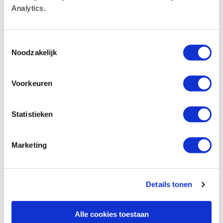
€ 2,30 incl. VAT
Analytics.
€ 1,90 excl. VAT
In stock
Toestemmingsselectie
Compare
Noodzakelijk
Kistsluiting 30 x 9,5 mm vermessingd
Voorkeuren
Productnumber: 29751
€ 2,60 incl. VAT
Statistieken
€ 2,15 excl. VAT
In stock
Marketing
Compare
Kistsluiting 40 x 11,5 mm vermessingd
Details tonen
Productnumber: 29752
€ 3,60 incl. VAT
Alle cookies toestaan
€ 2,98 excl. VAT