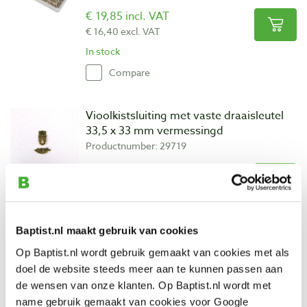
€ 19,85 incl. VAT
€ 16,40 excl. VAT
In stock
Compare
Vioolkistsluiting met vaste draaisleutel
33,5 x 33 mm vermessingd
Productnumber: 29719
€ 3,80 incl. VAT
€ 3,14 excl. VAT
In stock
Compare
Baptist.nl maakt gebruik van cookies
Op Baptist.nl wordt gebruik gemaakt van cookies met als
Kistsluiting 20 x 7,5 mm vermessingd
doel de website steeds meer aan te kunnen passen aan
Productnumber: 29750
de wensen van onze klanten. Op Baptist.nl wordt met
name gebruik gemaakt van cookies voor Google