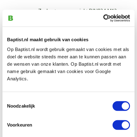
Zeskantmoer verzinkt DIN934 M12
Productnumber: 253036
€ 10,05 incl. VAT
€ 8,31 excl. VAT
Baptist.nl maakt gebruik van cookies
In stock
Op Baptist.nl wordt gebruik gemaakt van cookies met als
Compare
doel de website steeds meer aan te kunnen passen aan
de wensen van onze klanten. Op Baptist.nl wordt met
name gebruik gemaakt van cookies voor Google
Koppelmoer verzinkt DIN6334 M12 x 36
Analytics.
mm
Productnumber: 294070
€ 27,95 incl. VAT
Toestemmingsselectie
€ 23,10 excl. VAT
Noodzakelijk
In stock
Compare
Voorkeuren