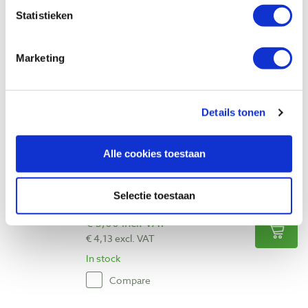
Carrosseriering verzinkt DIN9021 M12 (13
Statistieken
x 37 x 3,0 mm)
Productnumber: 426265
Marketing
€ 18,35 incl. VAT
€ 15,17 excl. VAT
In stock
Details tonen
Compare
Alle cookies toestaan
Carrosseriering verzinkt M12 (13 x 30 x
1,25 mm)
Selectie toestaan
Productnumber: 426251
€ 5,00 incl. VAT
€ 4,13 excl. VAT
In stock
Compare