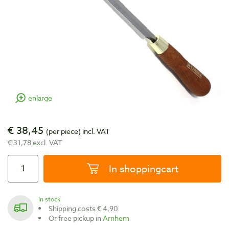
enlarge
€ 38,45
(per piece)
incl. VAT
€ 31,78 excl. VAT
In shoppingcart
In stock
Shipping costs € 4,90
Or free pickup in
Arnhem