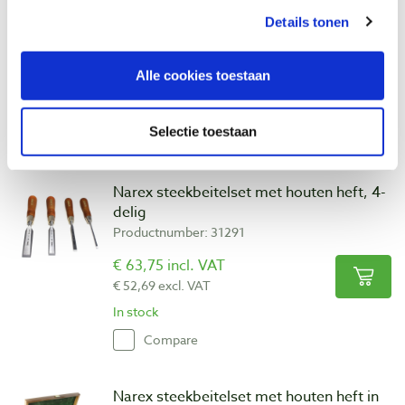
het slijpen van steek- en schaafbeitels
Details tonen
Productnumber: 27218
€ 189,00 incl. VAT
Alle cookies toestaan
€ 156,20 excl. VAT
In stock
Selectie toestaan
Compare
Narex steekbeitelset met houten heft, 4-
delig
Productnumber: 31291
€ 63,75 incl. VAT
€ 52,69 excl. VAT
In stock
Compare
Narex steekbeitelset met houten heft in