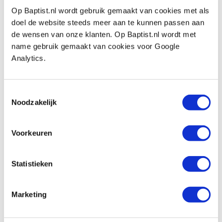
Op Baptist.nl wordt gebruik gemaakt van cookies met als
Narex steekbeitel met lange kling 25 mm
doel de website steeds meer aan te kunnen passen aan
Productnumber: 31427
de wensen van onze klanten. Op Baptist.nl wordt met
€ 41,40 incl. VAT
name gebruik gemaakt van cookies voor Google
€ 34,21 excl. VAT
Analytics.
In stock
Compare
Toestemmingsselectie
Noodzakelijk
Narex steekbeitel met lange kling 32 mm
Productnumber: 31428
Voorkeuren
€ 42,90 incl. VAT
€ 35,45 excl. VAT
Statistieken
In stock
Compare
Marketing
Lie-Nielsen slijphulpstuk, geleider voor