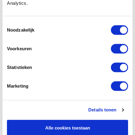
€ 21,85 incl. VAT
Analytics.
€ 18,06 excl. VAT
In stock
Toestemmingsselectie
Compare
Noodzakelijk
Narex Richter schietbeitel cryo 1/8″ - 3
Voorkeuren
mm
Productnumber: 31271
Statistieken
€ 63,70 incl. VAT
€ 52,64 excl. VAT
Marketing
In stock
Compare
Details tonen
Narex Richter schietbeitel cryo 1/4″ - 6
mm
Alle cookies toestaan
Productnumber: 31272