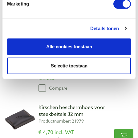
Marketing
In stock
Compare
Details tonen
Kirschen beschermhoes voor
steekbeitels 28-30 mm
Alle cookies toestaan
Productnumber: 21845
€ 4,70 incl. VAT
Selectie toestaan
€ 3,88 excl. VAT
In stock
Compare
Kirschen beschermhoes voor
steekbeitels 32 mm
Productnumber: 21979
€ 4,70 incl. VAT