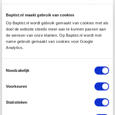
In stock
Compare
Baptist.nl maakt gebruik van cookies
Op Baptist.nl wordt gebruik gemaakt van cookies met als
doel de website steeds meer aan te kunnen passen aan
Kirschen beschermhoes voor
de wensen van onze klanten. Op Baptist.nl wordt met
steekbeitels 18-22 mm
name gebruik gemaakt van cookies voor Google
Productnumber: 21842
Analytics.
€ 4,70 incl. VAT
€ 3,88 excl. VAT
Not in stock, ask for the delivery time
Toestemmingsselectie
Noodzakelijk
Compare
Voorkeuren
Kirschen beschermhoes voor
steekbeitels 24-26 mm
Productnumber: 21844
Statistieken
€ 4,70 incl. VAT
€ 3,88 excl. VAT