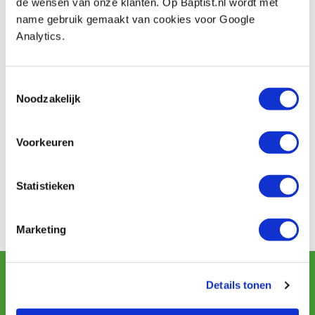
de wensen van onze klanten. Op Baptist.nl wordt met
name gebruik gemaakt van cookies voor Google
Analytics.
Toestemmingsselectie
Noodzakelijk
Voorkeuren
Contact
Phone: 026-3512856
Address: Vlamoven, 32
Statistieken
Postal code: 6826 TN
City: Arnhem
Marketing
Sign up for our newsletter
and receive offers, new products and tips.
Details tonen