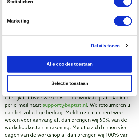
Statistieken
Kosten
€ 125,- incl. btw per deelnemer
Marketing
Aanmelden
Wilt u deelnemen aan deze workshop, ‘bestel’ en betaal
deze dan via onze webwinkel. In de week voor
Details tonen
deelname aan deze workshop ontvangt u een e-mail
met praktische informatie.
Alle cookies toestaan
We zien u graag dan!
Afmelden
Selectie toestaan
Mocht u onverhoopt toch niet kunnen, meld u dan
uiterlijk tot twee weken voor de workshop af. Dat kan
per e-mail naar:
support@baptist.nl
. We retourneren u
dan het volledige bedrag. Meldt u zich binnen twee
weken voor aanvang af, dan brengen wij 50% van de
workshopkosten in rekening. Meldt u zich binnen vier
dagen van de workshop af dan brengen wij 100% van