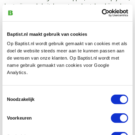
houtsnijmes, de beitel en guts, en leert deze bijzondere
techniek toe te passen.
Enige ervaring met houtsnijden is voor deze workshop
een pre.
Baptist.nl maakt gebruik van cookies
Op Baptist.nl wordt gebruik gemaakt van cookies met als
De dagworkshop waaiervogels maken met Sandra
doel de website steeds meer aan te kunnen passen aan
Witteman vindt plaats in onze cursusruimte, deze
de wensen van onze klanten. Op Baptist.nl wordt met
bevindt zich op zo’n 100 meter van onze winkel in
name gebruik gemaakt van cookies voor Google
Arnhem. We werken met een groep van maximaal zes
Analytics.
deelnemers.
Deze volledig verzorgde workshop is inclusief: hout,
Toestemmingsselectie
gebruik gereedschappen, koffie/thee, lunch en
Noodzakelijk
intensieve begeleiding!
Datum en tijd
Voorkeuren
- Woensdag 11 oktober van 09:30 uur tot ca. 16:30 uur
- Vrijdag 13 oktober van 09:30 uur tot ca. 16:30 uur