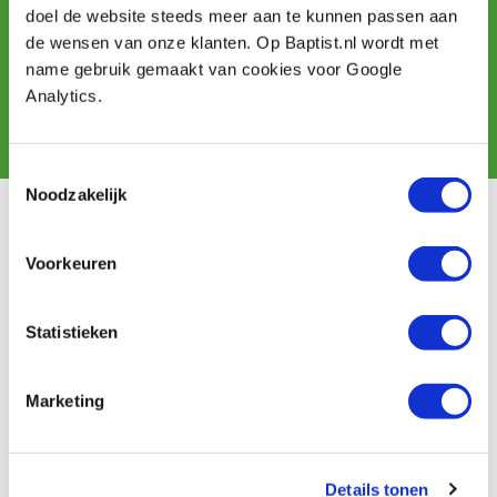
Sign up for our newsletter
doel de website steeds meer aan te kunnen passen aan
and receive offers, new products and tips.
de wensen van onze klanten. Op Baptist.nl wordt met
name gebruik gemaakt van cookies voor Google
Analytics.
Subscribe
Toestemmingsselectie
Noodzakelijk
Customer service
Voorkeuren
Shipping costs
Payment
Return
Statistieken
Contact
Baptist Arnhem
Marketing
Our shop
Ontdek IJsseloord 1
Details tonen