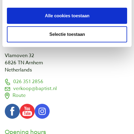
NOEST
About us
Calendar
Alle cookies toestaan
Links and addresses
Customer projects
Selectie toestaan
Visit us
Vlamoven 32
6826 TN Arnhem
Netherlands
026 351 2856
verkoop@baptist.nl
Route
Opening hours