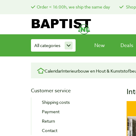
Order < 16:00h, we ship the same day
Shop 
New
Deals
All categories
Calendar
Interieurbouw en Hout & Kunststofbe
In
Customer service
Shipping costs
Payment
Return
Contact