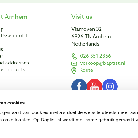
st Arnhem
Visit us
op
Vlamoven 32
IJsseloord 1
6826 TN Arnhem
Netherlands
us
ar
026 351 2856
nd addresses
verkoop@baptist.nl
er projects
Route
van cookies
Terms and conditions
Disclaimer
3 - 2026 Baptist Arnhem BV
ik gemaakt van cookies met als doel de website steeds meer aa
 onze klanten. Op Baptist.nl wordt met name gebruik gemaakt 