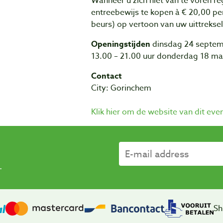
Wanneer u zich niet van te voren re
entreebewijs te kopen à € 20,00 per
beurs) op vertoon van uw uittreks
Openingstijden
dinsdag 24 septem
13.00 – 21.00 uur donderdag 18 maa
Contact
City: Gorinchem
Klik hier om de website van dit ev
.
Sh