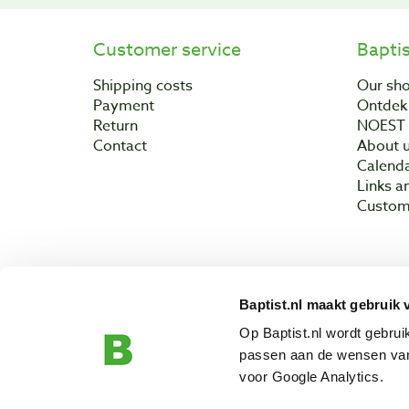
Customer service
Bapti
Shipping costs
Our sh
Payment
Ontdek 
Return
NOEST
Contact
About 
Calend
Links a
Custom
Baptist.nl maakt gebruik 
Copyright © 200
Op Baptist.nl wordt gebru
passen aan de wensen van
voor Google Analytics.