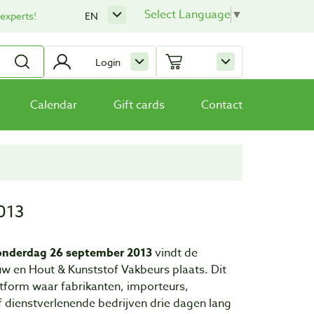
Select Language
▼
 experts!
EN
Login
Calendar
Gift cards
Contact
013
onderdag 26 september 2013
vindt de
uw en Hout & Kunststof Vakbeurs plaats. Dit
tform waar fabrikanten, importeurs,
f dienstverlenende bedrijven drie dagen lang