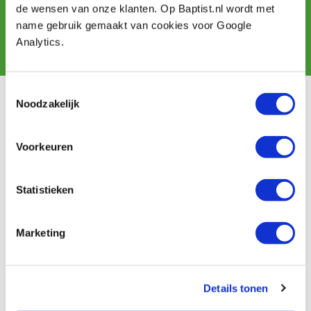
de wensen van onze klanten. Op Baptist.nl wordt met
name gebruik gemaakt van cookies voor Google
Subscribe
Analytics.
Toestemmingsselectie
Customer service
Noodzakelijk
Shipping costs
Payment
Voorkeuren
Return
Contact
Statistieken
Baptist Arnhem
Marketing
Our shop
Ontdek IJsseloord 1
NOEST
Details tonen
About us
Calendar