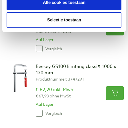
Bessey GS80 lijmtang classiX 800 x 120
Alle cookies toestaan
mm
Produktnummer: 3747308
Selectie toestaan
€ 68,05 inkl. MwSt
€ 56,24 ohne MwSt
Auf Lager
Vergleich
Bessey GS100 lijmtang classiX 1000 x
120 mm
Produktnummer: 3747291
€ 82,20 inkl. MwSt
€ 67,93 ohne MwSt
Auf Lager
Vergleich