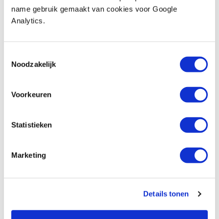
Bessey GS50 lijmtang classiX 500 x 120
name gebruik gemaakt van cookies voor Google
mm
Analytics.
Produktnummer: 3747304
€ 53,35 inkl. MwSt
€ 44,09 ohne MwSt
Toestemmingsselectie
Noodzakelijk
Auf Lager
Vergleich
Voorkeuren
Bessey GS60 lijmtang classiX 600 x 120
mm
Statistieken
Produktnummer: 3747306
€ 56,25 inkl. MwSt
Marketing
€ 46,49 ohne MwSt
Auf Lager
Vergleich
Details tonen