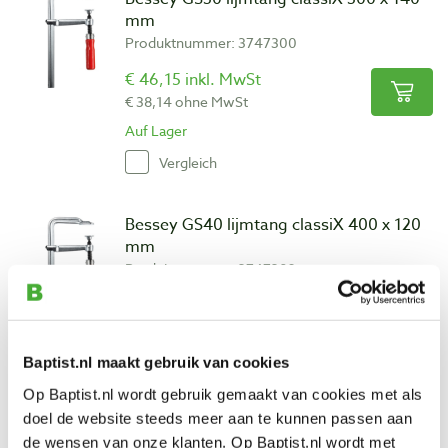
mm
Produktnummer: 3747300
€ 46,15 inkl. MwSt
€ 38,14 ohne MwSt
Auf Lager
Vergleich
Bessey GS40 lijmtang classiX 400 x 120
mm
Produktnummer: 3747302
€ 49,60 inkl. MwSt
€ 40,99 ohne MwSt
Auf Lager
Baptist.nl maakt gebruik van cookies
Vergleich
Op Baptist.nl wordt gebruik gemaakt van cookies met als
doel de website steeds meer aan te kunnen passen aan
de wensen van onze klanten. Op Baptist.nl wordt met