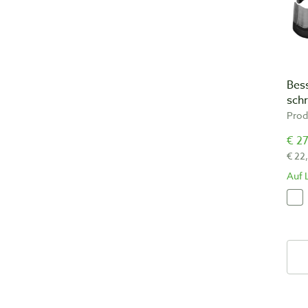
Bes
sch
Prod
€ 27
€ 22
Auf 