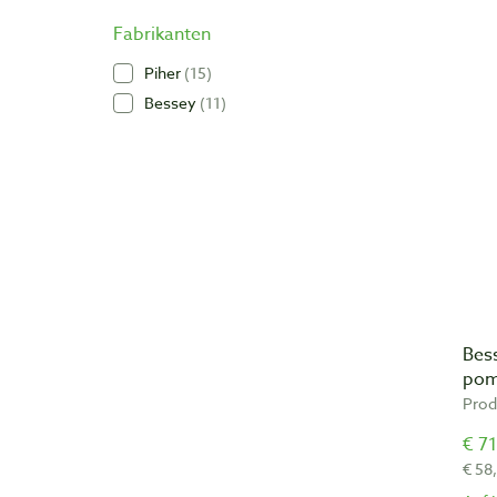
Fabrikanten
Piher
15
Bessey
11
Bes
pom
Prod
€ 71
€ 58