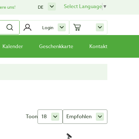
Select Language
▼
ere uns!
DE
Login
Kalender
Geschenkkarte
Kontakt
Toon
18
Empfohlen