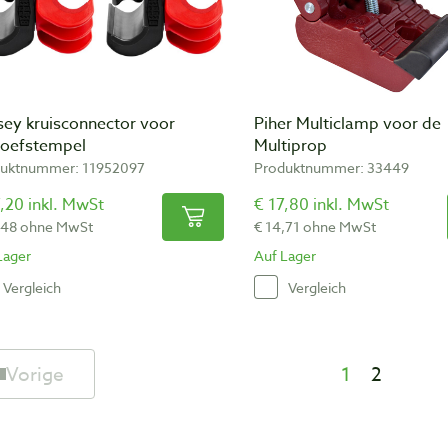
sey kruisconnector voor
Piher Multiclamp voor de
roefstempel
Multiprop
uktnummer: 11952097
Produktnummer: 33449
,20 inkl. MwSt
€ 17,80 inkl. MwSt
,48 ohne MwSt
€ 14,71 ohne MwSt
Lager
Auf Lager
Vergleich
Vergleich
Vorige
1
2