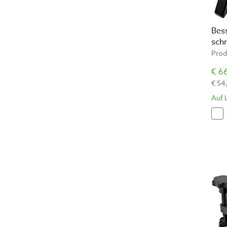
Bes
sch
Pro
€ 66
€ 54
Auf 