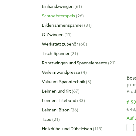
Einhandzwingen
61
Schroefstempels
26
Bilderrahmenspanner
31
G-Zwingen
11
Werkstatt zubehör
60
Tisch-Spanner
21
Rohrzwingen und Spannelemente
21
Verleimwandpresse
4
Bes
Vakuum-Spanntechnik
5
pom
Leimen und Kit
67
Prod
Leimen: Titebond
33
€ 52
€ 43
Leimen: Bison
26
Auf 
Tape
21
Holzdübel und Dübeleisen
113