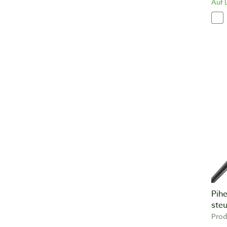
Auf 
Pihe
ste
Prod