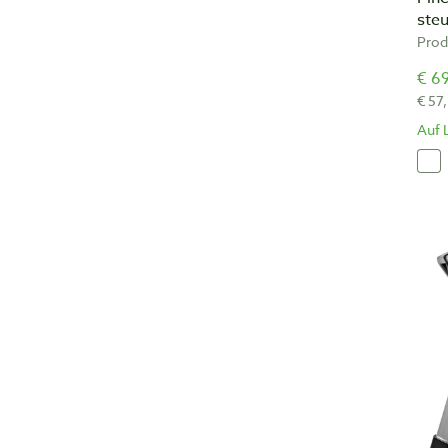
ste
Prod
€ 69
€ 57
Auf 