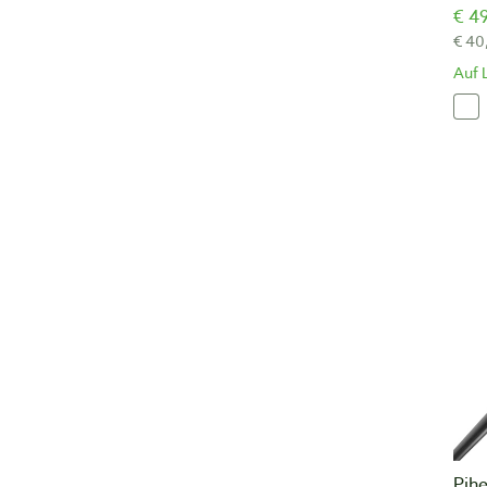
€ 49
€ 40
Auf 
Pihe