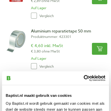
€ 2,89 ohne MwSt
Auf Lager
Vergleich
Aluminium reparatietape 50 mm
Produktnummer: 423301
€ 4,60 inkl. MwSt
€ 3,80 ohne MwSt
Auf Lager
Vergleich
Roarockit afsluittape 350 mm, 2 stuks
Produktnummer: 25632
Baptist.nl maakt gebruik van cookies
€ 8,20 inkl. MwSt
€ 6,78 ohne MwSt
Op Baptist.nl wordt gebruik gemaakt van cookies met als
Auf Lager
doel de website steeds meer aan te kunnen passen aan