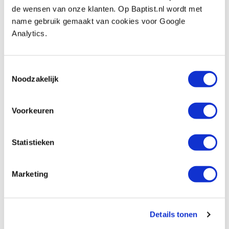
de wensen van onze klanten. Op Baptist.nl wordt met
Vergleich
name gebruik gemaakt van cookies voor Google
Analytics.
Textielband HQ+ 38 mm wit
Produktnummer: 423411
Toestemmingsselectie
€ 7,00 inkl. MwSt
Noodzakelijk
€ 5,79 ohne MwSt
Auf Lager
Voorkeuren
Vergleich
Statistieken
Textielband HQ+ 38 mm zwart
Produktnummer: 423415
Marketing
€ 7,00 inkl. MwSt
€ 5,79 ohne MwSt
Auf Lager
Details tonen
Vergleich