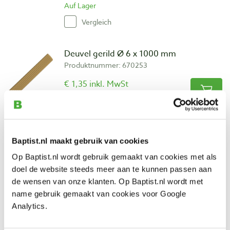
Auf Lager
Vergleich
Deuvel gerild Ø 6 x 1000 mm
Produktnummer: 670253
€ 1,35 inkl. MwSt
€ 1,12 ohne MwSt
Auf Lager
Vergleich
Baptist.nl maakt gebruik van cookies
Op Baptist.nl wordt gebruik gemaakt van cookies met als
Deuvel gerild Ø 8 x 1000 mm
doel de website steeds meer aan te kunnen passen aan
Produktnummer: 670254
de wensen van onze klanten. Op Baptist.nl wordt met
€ 1,55 inkl. MwSt
name gebruik gemaakt van cookies voor Google
€ 1,28 ohne MwSt
Analytics.
Auf Lager