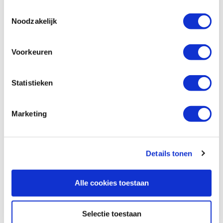
Vergleich
Toestemmingsselectie
Noodzakelijk
Deuvel gerild Ø 10 x 1000 mm
Produktnummer: 670255
Voorkeuren
€ 1,80 inkl. MwSt
€ 1,49 ohne MwSt
Statistieken
Auf Lager
Vergleich
Marketing
Deuvel gerild Ø 14 x 1000 mm
Produktnummer: 30568
Details tonen
€ 2,65 inkl. MwSt
€ 2,19 ohne MwSt
Alle cookies toestaan
Auf Lager
Vergleich
Selectie toestaan