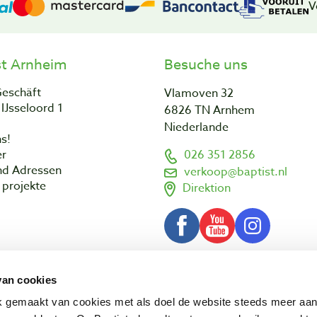
V
st Arnheim
Besuche uns
Geschäft
Vlamoven 32
IJsseloord 1
6826 TN Arnhem
Niederlande
s!
er
026 351 2856
nd Adressen
verkoop@baptist.nl
projekte
Direktion
van cookies
AGB
Impressum
Datenschut
© 2003 - 2026 Baptist Arnhem BV
ik gemaakt van cookies met als doel de website steeds meer aa