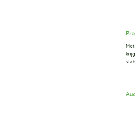
Pro
Met 
krij
stab
Auc