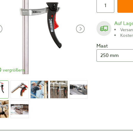
Auf Lag
Versa
Koste
Maat
vergrößern