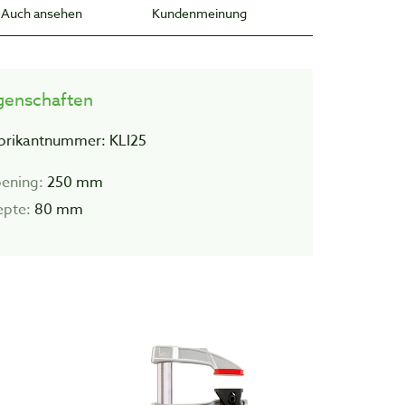
Auch ansehen
Kundenmeinung
genschaften
brikantnummer: KLI25
ening:
250 mm
epte:
80 mm