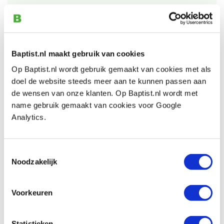
Auch ansehen
Baptist.nl maakt gebruik van cookies
Op Baptist.nl wordt gebruik gemaakt van cookies met als
Holpijp Ø 13 mm
doel de website steeds meer aan te kunnen passen aan
Produktnummer: 6657403
de wensen van onze klanten. Op Baptist.nl wordt met
name gebruik gemaakt van cookies voor Google
€ 11,75 inkl. MwSt
Analytics.
€ 9,71 ohne MwSt
Auf Lager
Vergleich
Toestemmingsselectie
Noodzakelijk
Holpijp Ø 15 mm
Produktnummer: 6657405
Voorkeuren
€ 14,95 inkl. MwSt
€ 12,36 ohne MwSt
Statistieken