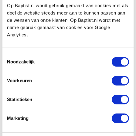
Op Baptist.nl wordt gebruik gemaakt van cookies met als
PB spanningzoeker #1 PB 175/1-50
doel de website steeds meer aan te kunnen passen aan
Produktnummer: 142315
de wensen van onze klanten. Op Baptist.nl wordt met
€ 16,05 inkl. MwSt
name gebruik gemaakt van cookies voor Google
€ 13,26 ohne MwSt
Analytics.
Auf Lager
Nieuw
Vergleich
Toestemmingsselectie
Noodzakelijk
Kundenmeinung
Voorkeuren
Statistieken
Marketing