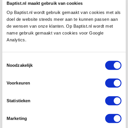
Auch ansehen
Baptist.nl maakt gebruik van cookies
Op Baptist.nl wordt gebruik gemaakt van cookies met als
doel de website steeds meer aan te kunnen passen aan
PB schroevendraaier Torx T5
de wensen van onze klanten. Op Baptist.nl wordt met
Produktnummer: 457384
name gebruik gemaakt van cookies voor Google
Analytics.
€ 8,00 inkl. MwSt
€ 6,61 ohne MwSt
Auf Lager
Toestemmingsselectie
Vergleich
Noodzakelijk
PB schroevendraaier Torx T9 met gat
Voorkeuren
Produktnummer: 1933052
€ 10,65 inkl. MwSt
Statistieken
€ 8,80 ohne MwSt
Auf Lager
Marketing
Vergleich