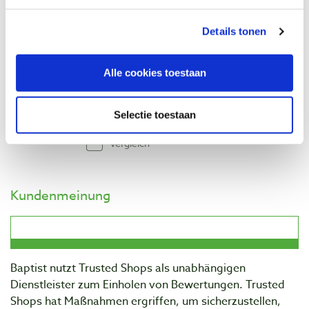
Dynaplus Universeelschroef VZ platkop
Details tonen
Torx T10 Ø 3,0 x 16 mm
Produktnummer: 2811577
Alle cookies toestaan
€ 4,00 inkl. MwSt
€ 3,31 ohne MwSt
Selectie toestaan
Auf Lager
Vergleich
Kundenmeinung
Baptist nutzt Trusted Shops als unabhängigen
Dienstleister zum Einholen von Bewertungen. Trusted
Shops hat Maßnahmen ergriffen, um sicherzustellen,