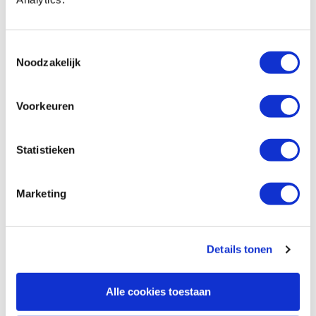
mm voor keerbeitels
Produktnummer: 27206
€ 66,60 inkl. MwSt
Toestemmingsselectie
€ 55,04 ohne MwSt
Noodzakelijk
Auf Lager
Vergleich
Voorkeuren
Lie Nielsen schroevendraaier #5 plat 8
Statistieken
mm voor handvatten
Produktnummer: 27207
Marketing
€ 66,60 inkl. MwSt
€ 55,04 ohne MwSt
Auf Lager
Details tonen
Vergleich
Alle cookies toestaan
Lie Nielsen schroevendraaier #6 plat 8