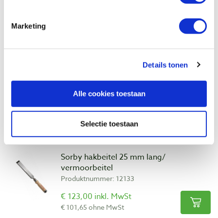
Auch ansehen
Marketing
Veritas beitelslijphulpstuk MK II voor
steek- of schaafbeitels
Details tonen
Produktnummer: 22470
€ 73,85 inkl. MwSt
Alle cookies toestaan
€ 61,03 ohne MwSt
Auf Lager
Selectie toestaan
Vergleich
Sorby hakbeitel 25 mm lang/
vermoorbeitel
Produktnummer: 12133
€ 123,00 inkl. MwSt
€ 101,65 ohne MwSt