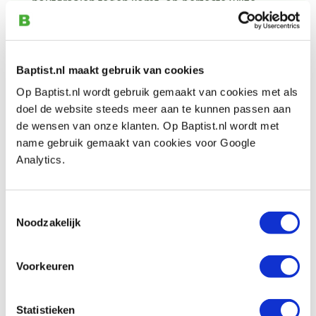
houtdraaien tegen komt, op perfecte wijze
oplost. Zo zijn er speciale leunspanen en vele
hulpmiddelen om uw werkstukken in de
houtdraaibank in te spannen. Daar is het echter
Baptist.nl maakt gebruik van cookies
niet bij gebleven! De opgedane ervaring wordt
Op Baptist.nl wordt gebruik gemaakt van cookies met als
ook toegepast in o.a. steek- en hakbeitels,
doel de website steeds meer aan te kunnen passen aan
de wensen van onze klanten. Op Baptist.nl wordt met
meetgereedschappen en gereedschappen voor
name gebruik gemaakt van cookies voor Google
de afwerking van uw objecten.
Analytics.
U kunt deelgenoot worden van de kennis en
ervaring van Robert Sorby d.m.v. de vele
Toestemmingsselectie
Noodzakelijk
instructie dvd’s die op heldere wijze uitleggen
hoe u uw ideeën tot het gewenste eindresultaat
brengt!
Voorkeuren
Statistieken