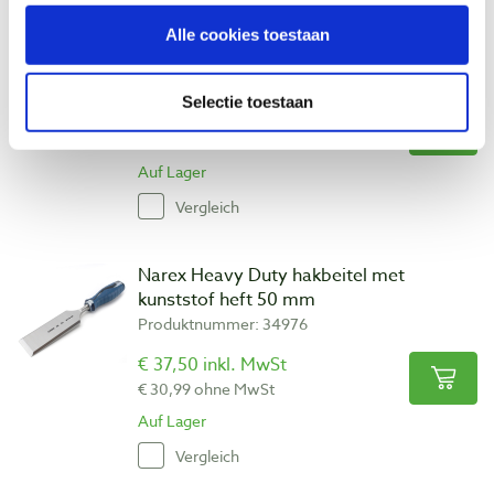
Narex Heavy Duty hakbeitel met
Alle cookies toestaan
kunststof heft 40 mm
Produktnummer: 34975
Selectie toestaan
€ 28,00 inkl. MwSt
€ 23,14 ohne MwSt
Auf Lager
Vergleich
Narex Heavy Duty hakbeitel met
kunststof heft 50 mm
Produktnummer: 34976
€ 37,50 inkl. MwSt
€ 30,99 ohne MwSt
Auf Lager
Vergleich