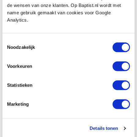
Narex Heavy Duty hakbeitel met
de wensen van onze klanten. Op Baptist.nl wordt met
kunststof heft 20 mm
name gebruik gemaakt van cookies voor Google
Produktnummer: 34970
Analytics.
€ 16,75 inkl. MwSt
€ 13,84 ohne MwSt
Toestemmingsselectie
Auf Lager
Noodzakelijk
Vergleich
Voorkeuren
Narex Heavy Duty hakbeitel met
kunststof heft 30 mm
Statistieken
Produktnummer: 34973
€ 24,80 inkl. MwSt
Marketing
€ 20,50 ohne MwSt
Auf Lager
Vergleich
Details tonen