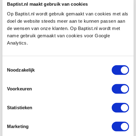
Baptist.nl maakt gebruik van cookies
Nicht auf Lager, Fragen Sie für die Lieferung
Op Baptist.nl wordt gebruik gemaakt van cookies met als
Vergleich
doel de website steeds meer aan te kunnen passen aan
de wensen van onze klanten. Op Baptist.nl wordt met
Vierkante gaten slaghulpstuk 3/16″ (5
name gebruik gemaakt van cookies voor Google
mm)
Analytics.
Produktnummer: 27350
€ 41,00 inkl. MwSt
Toestemmingsselectie
€ 33,88 ohne MwSt
Noodzakelijk
Auf Lager
Vergleich
Voorkeuren
Statistieken
Vorige
Volgende
Marketing
1