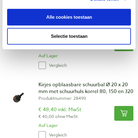
Kirjes opblaasbare schuurbal Ø 40 x 40
Alle cookies toestaan
mm met schuurhuls korrel 220
Produktnummer: 21086
Selectie toestaan
€ 53,30 inkl. MwSt
€ 44,05 ohne MwSt
Auf Lager
Vergleich
Kirjes opblaasbare schuurbal Ø 20 x 20
mm met schuurhuls korrel 80, 150 en 320
Produktnummer: 28490
€ 48,40 inkl. MwSt
€ 40,00 ohne MwSt
Auf Lager
Vergleich