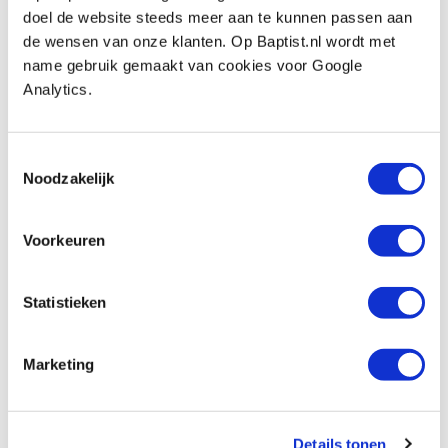
doel de website steeds meer aan te kunnen passen aan
de wensen van onze klanten. Op Baptist.nl wordt met
Kirjes opblaasbare schuurrol Ø 28 x 80
mm met schuurhuls korrel 220
name gebruik gemaakt van cookies voor Google
Produktnummer: 21066
Analytics.
€ 54,80 inkl. MwSt
€ 45,29 ohne MwSt
Toestemmingsselectie
Auf Lager
Noodzakelijk
Vergleich
Voorkeuren
Kirjes opblaasbare schuurrol Ø 42 x 44
mm met schuurhuls korrel 220
Statistieken
Produktnummer: 21076
€ 45,30 inkl. MwSt
Marketing
€ 37,44 ohne MwSt
Auf Lager
Vergleich
Details tonen