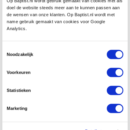
Op Baptist.nl wordt gebruik gemaakt van cookies met als
Auf Lager
doel de website steeds meer aan te kunnen passen aan
Vergleich
de wensen van onze klanten. Op Baptist.nl wordt met
name gebruik gemaakt van cookies voor Google
Analytics.
Festool schuurzool stickfix 93 x 175 mm
Produktnummer: 685495
€ 34,40 inkl. MwSt
Toestemmingsselectie
Noodzakelijk
€ 28,43 ohne MwSt
Auf Lager
Vergleich
Voorkeuren
Festool schuurzool SSH Delta200
Statistieken
Produktnummer: 12059180
€ 56,45 inkl. MwSt
Marketing
€ 46,65 ohne MwSt
Auf Lager