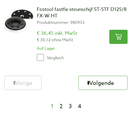
Festool fastfix steunschijf ST-STF D125/8
FX-W-HT
Produktnummer: 980933
€ 36,45 inkl. MwSt
€ 30,12 ohne MwSt
Auf Lager
Vergleich
Vorige
Volgende
1
2
3
4