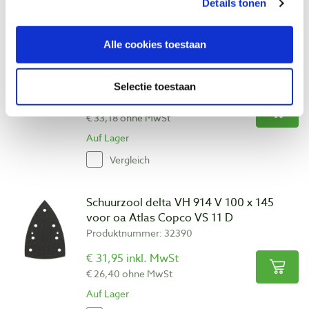
Vergleich
Details tonen
Alle cookies toestaan
Schuurzool VH 904 V 80 x 133 voor oa
Atlas Copco VS 11
Produktnummer: 32389
Selectie toestaan
€ 40,15 inkl. MwSt
€ 33,18 ohne MwSt
Auf Lager
Vergleich
Schuurzool delta VH 914 V 100 x 145
voor oa Atlas Copco VS 11 D
Produktnummer: 32390
€ 31,95 inkl. MwSt
€ 26,40 ohne MwSt
Auf Lager