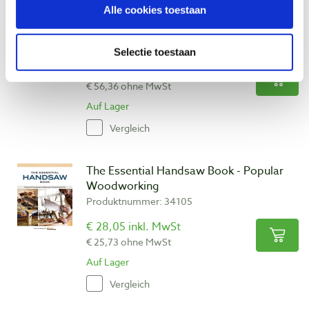
Alle cookies toestaan
Spear & Jackson fijne kapzaag 14 tpi met
messing rug 305 mm
Produktnummer: 32094
Selectie toestaan
€ 68,20 inkl. MwSt
€ 56,36 ohne MwSt
Auf Lager
Vergleich
The Essential Handsaw Book - Popular
Woodworking
Produktnummer: 34105
€ 28,05 inkl. MwSt
€ 25,73 ohne MwSt
Auf Lager
Vergleich