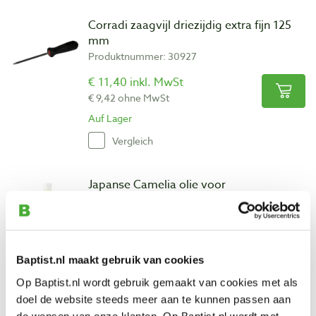
Corradi zaagvijl driezijdig extra fijn 125
mm
Produktnummer: 30927
€ 11,40 inkl. MwSt
€ 9,42 ohne MwSt
Auf Lager
Vergleich
Japanse Camelia olie voor
gereedschappen 250 ml
Produktnummer: 23027
€ 9,70 inkl. MwSt
€ 8,02 ohne MwSt
Baptist.nl maakt gebruik van cookies
Auf Lager
Op Baptist.nl wordt gebruik gemaakt van cookies met als
doel de website steeds meer aan te kunnen passen aan
Vergleich
de wensen van onze klanten. Op Baptist.nl wordt met