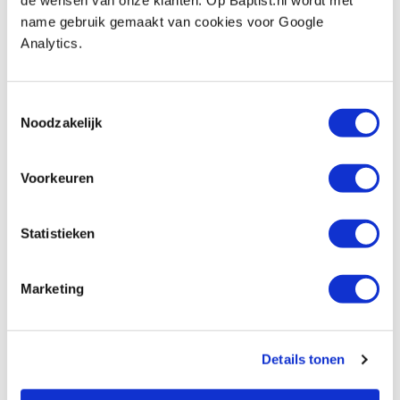
name gebruik gemaakt van cookies voor Google
Gramercy zaagklem 350 mm
Analytics.
Produktnummer: 32888
€ 379,00 inkl. MwSt
Toestemmingsselectie
€ 313,22 ohne MwSt
Noodzakelijk
Auf Lager
Vergleich
Voorkeuren
Spear & Jackson fijne kapzaag 14 tpi met
Statistieken
messing rug 250 mm
Produktnummer: 32093
€ 65,90 inkl. MwSt
Marketing
€ 54,46 ohne MwSt
Auf Lager
Details tonen
Vergleich