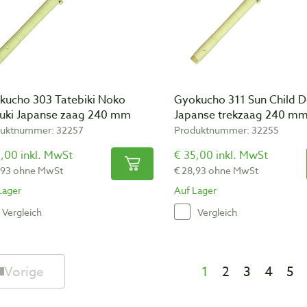
kucho 303 Tatebiki Noko
Gyokucho 311 Sun Child D
uki Japanse zaag 240 mm
Japanse trekzaag 240 m
uktnummer: 32257
Produktnummer: 32255
,00 inkl. MwSt
€ 35,00 inkl. MwSt
,93 ohne MwSt
€ 28,93 ohne MwSt
Lager
Auf Lager
Vergleich
Vergleich
Vorige
1
2
3
4
5