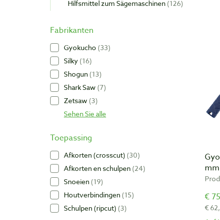
Hilfsmittel zum Sägemaschinen
126
Fabrikanten
Gyokucho
33
Silky
16
Shogun
13
Shark Saw
7
Zetsaw
3
Sehen Sie alle
Toepassing
Afkorten (crosscut)
30
Gyo
mm 
Afkorten en schulpen
24
Prod
Snoeien
19
Houtverbindingen
15
€ 75
€ 62
Schulpen (ripcut)
3