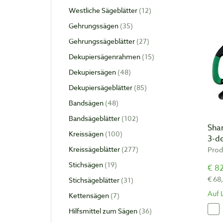
Westliche Sägeblätter
12
Gehrungssägen
35
Gehrungssägeblätter
27
Dekupiersägenrahmen
15
Dekupiersägen
48
Dekupiersägeblätter
85
Bandsägen
48
Bandsägeblätter
102
Sha
Kreissägen
100
3-de
Kreissägeblätter
277
Prod
Stichsägen
19
€ 82
€ 68
Stichsägeblätter
31
Auf 
Kettensägen
7
Hilfsmittel zum Sägen
36