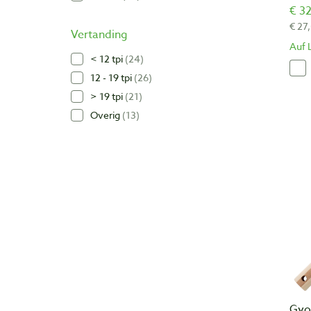
€ 32
€ 27
Vertanding
Auf 
< 12 tpi
24
12 - 19 tpi
26
> 19 tpi
21
Overig
13
Gyo