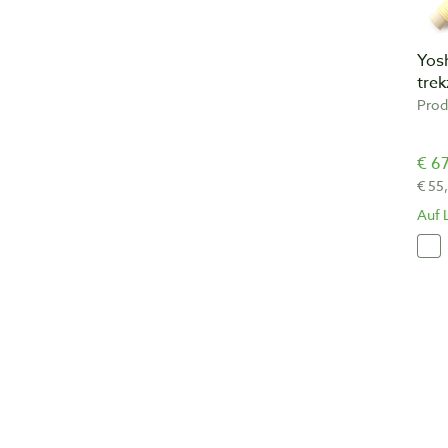
Yos
tre
Prod
€ 67
€ 55
Auf 