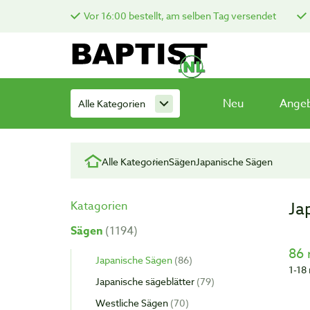
Vor 16:00 bestellt, am selben Tag versendet
Neu
Ange
Alle Kategorien
Alle Kategorien
Sägen
Japanische Sägen
Ja
Katagorien
Sägen
1194
86 
Japanische Sägen
86
1-18 
Japanische sägeblätter
79
Westliche Sägen
70