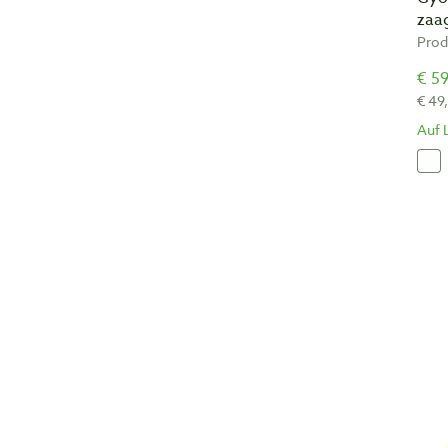
zaa
Prod
€ 59
€ 49
Auf 