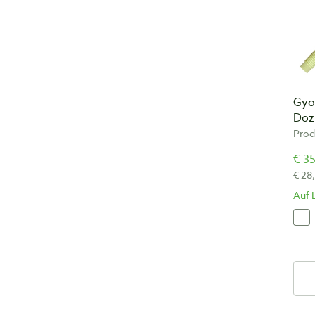
Gyo
Doz
Prod
€ 35
€ 28
Auf 